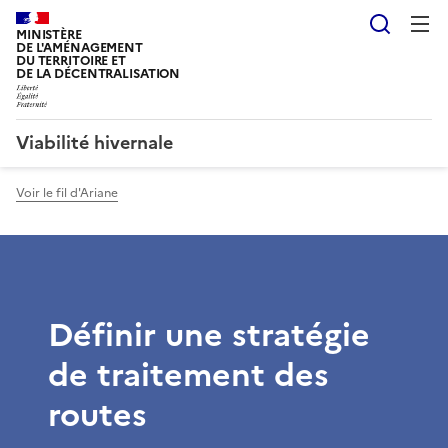
Reche
MINISTÈRE
DE L'AMÉNAGEMENT
DU TERRITOIRE ET
DE LA DÉCENTRALISATION
Viabilité hivernale
Voir le fil d'Ariane
Définir une stratégie
de traitement des
routes