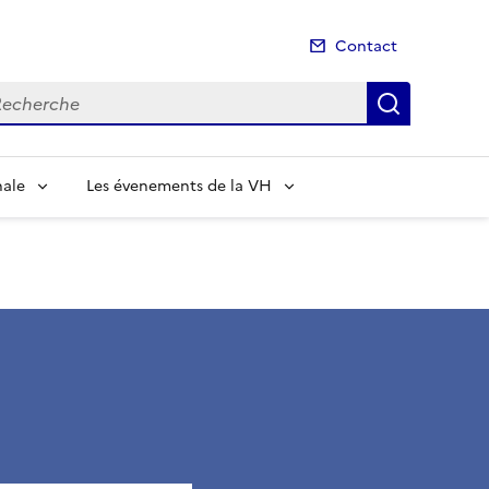
Contact
cherche
Recherch
nale
Les évenements de la VH