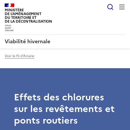
Reche
MINISTÈRE
DE L'AMÉNAGEMENT
DU TERRITOIRE ET
DE LA DÉCENTRALISATION
Viabilité hivernale
Voir le fil d'Ariane
Effets des chlorures
sur les revêtements et
ponts routiers