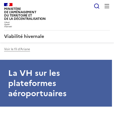
Reche
MINISTÈRE
DE L'AMÉNAGEMENT
DU TERRITOIRE ET
DE LA DÉCENTRALISATION
Viabilité hivernale
Voir le fil d'Ariane
La VH sur les
plateformes
aéroportuaires