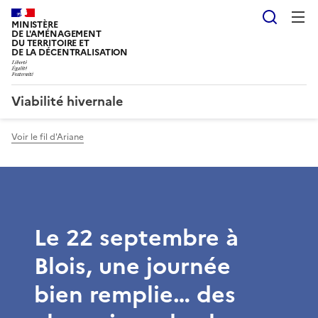
Reche
MINISTÈRE
DE L'AMÉNAGEMENT
DU TERRITOIRE ET
DE LA DÉCENTRALISATION
Viabilité hivernale
Voir le fil d'Ariane
Le 22 septembre à
Blois, une journée
bien remplie… des