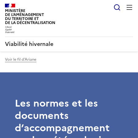
Reche
MINISTÈRE
DE L'AMÉNAGEMENT
DU TERRITOIRE ET
DE LA DÉCENTRALISATION
Viabilité hivernale
Voir le fil d'Ariane
Les normes et les
documents
d’accompagnement