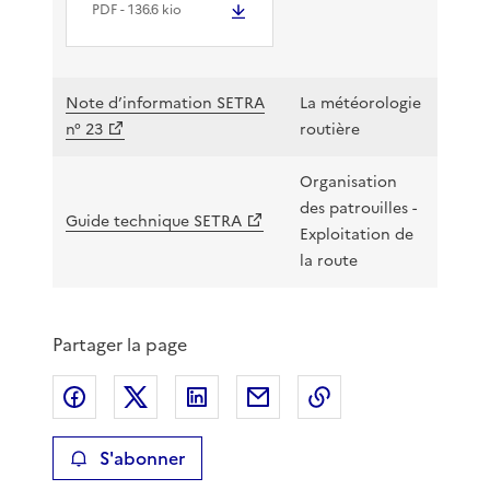
PDF
- 136.6 kio
Note d’information SETRA
La météorologie
n° 23
routière
Organisation
des patrouilles -
Guide technique SETRA
Exploitation de
la route
Partager la page
Partager sur Facebook
Partager sur X
Partager sur LinkedIn
Partager par email
Copier le lien de 
S'abonner