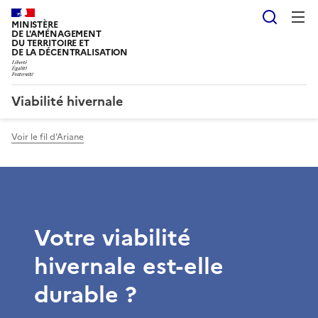
Reche
MINISTÈRE
DE L'AMÉNAGEMENT
DU TERRITOIRE ET
DE LA DÉCENTRALISATION
Viabilité hivernale
Voir le fil d'Ariane
Votre viabilité
hivernale est-elle
durable ?